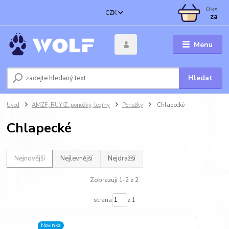
0
ks
CZK
za
Menu
Hledat
Úvod
AMZF, RUYIZ: ponožky, legíny
Ponožky
Chlapecké
Chlapecké
Nejnovější
Nejlevnější
Nejdražší
Zobrazuji 1-2 z 2
strana
z 1
Novinka