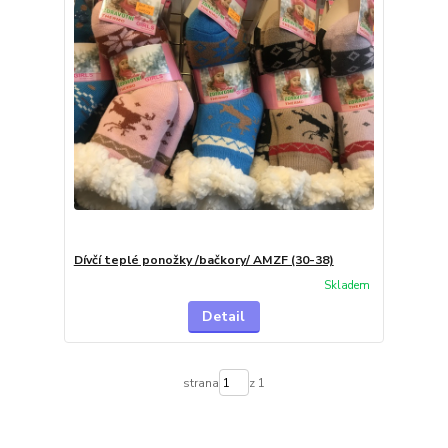
Dívčí teplé ponožky /bačkory/ AMZF (30-38)
Skladem
Detail
strana
z 1