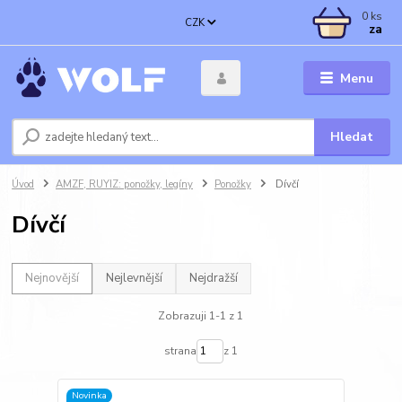
0
ks
CZK
za
Menu
Hledat
Úvod
AMZF, RUYIZ: ponožky, legíny
Ponožky
Dívčí
Dívčí
Nejnovější
Nejlevnější
Nejdražší
Zobrazuji 1-1 z 1
strana
z 1
Novinka