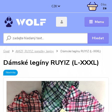
0
ks
CZK
za
Menu
Hledat
Úvod
AMZF, RUYIZ: ponožky, legíny
Dámské legíny RUYIZ (L-XXXL)
Dámské legíny RUYIZ (L-XXXL)
Novinka