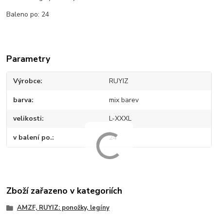
Baleno po: 24
Parametry
Výrobce
RUYIZ
barva
mix barev
velikosti
L-XXXL
v balení po.
24
Zboží zařazeno v kategoriích
AMZF, RUYIZ: ponožky, legíny