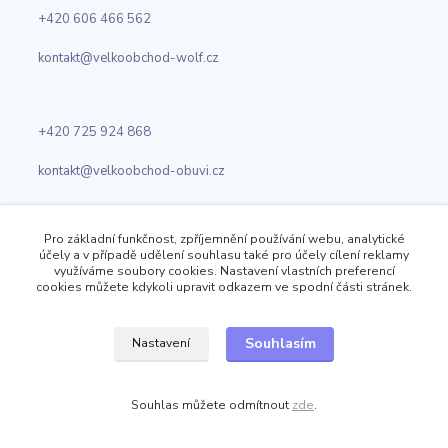
+420 606 466 562
kontakt@velkoobchod-wolf.cz
+420 725 924 868
kontakt@velkoobchod-obuvi.cz
Pro základní funkčnost, zpříjemnění používání webu, analytické
Velkoobchod Wolf
účely a v případě udělení souhlasu také pro účely cílení reklamy
Jizerská 919
využíváme soubory cookies. Nastavení vlastních preferencí
Kosmonosy
cookies můžete kdykoli upravit odkazem ve spodní části stránek.
Souhlasím
Nastavení
Sledujte nás
Souhlas můžete odmítnout
zde
.
Facebook