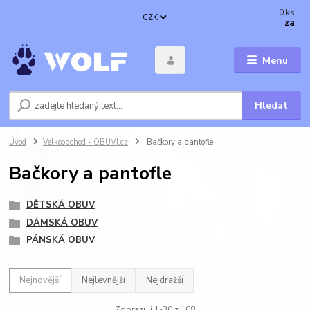
0
ks
CZK
za
Menu
Hledat
Úvod
Velkoobchod - OBUVI.cz
Bačkory a pantofle
Bačkory a pantofle
DĚTSKÁ OBUV
DÁMSKÁ OBUV
PÁNSKÁ OBUV
Nejnovější
Nejlevnější
Nejdražší
Zobrazuji 1-30 z 108