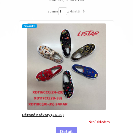
strana
z 4
další
Novinka
Dětské bačkory (24-29)
Není skladem
Detail