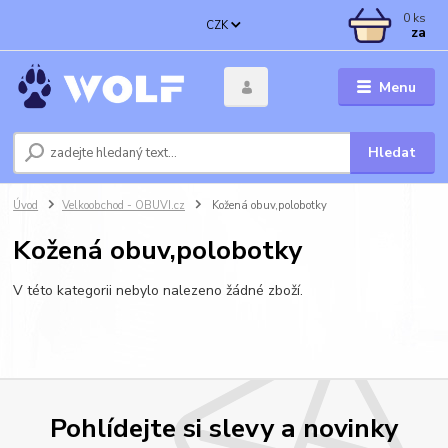
0
ks
CZK
za
Menu
Hledat
Úvod
Velkoobchod - OBUVI.cz
Kožená obuv,polobotky
Kožená obuv,polobotky
V této kategorii nebylo nalezeno žádné zboží.
Pohlídejte si slevy a novinky