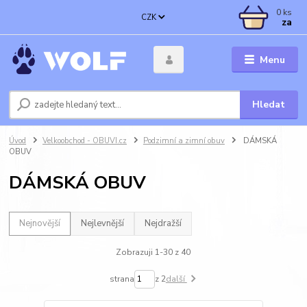
0
ks
CZK
za
Menu
Hledat
Úvod
Velkoobchod - OBUVI.cz
Podzimní a zimní obuv
DÁMSKÁ
OBUV
DÁMSKÁ OBUV
Nejnovější
Nejlevnější
Nejdražší
Zobrazuji 1-30 z 40
strana
z 2
další