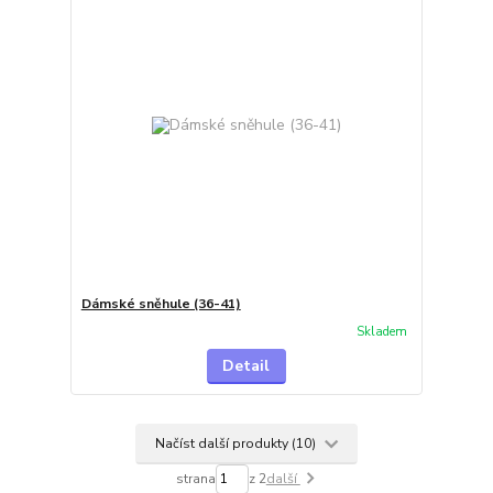
Dámské sněhule (36-41)
Skladem
Detail
Načíst další produkty (10)
strana
z 2
další