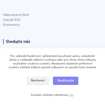
Velkoobchod Wolf
Jizerská 919
Kosmonosy
Sledujte nás
Facebook
Pro základní funkčnost, zpříjemnění používání webu, analytické
účely a v případě udělení souhlasu také pro účely cílení reklamy
využíváme soubory cookies. Nastavení vlastních preferencí
Twitter
cookies můžete kdykoli upravit odkazem ve spodní části stránek.
Souhlasím
Instagram
Nastavení
Souhlas můžete odmítnout
zde
.