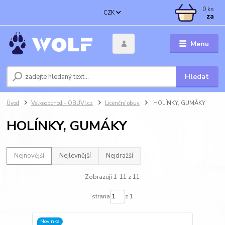
0
ks
CZK
za
Menu
Hledat
Úvod
Velkoobchod - OBUVI.cz
Licenční obuv
HOLÍNKY, GUMÁKY
HOLÍNKY, GUMÁKY
Nejnovější
Nejlevnější
Nejdražší
Zobrazuji 1-11 z 11
strana
z 1
Novinka