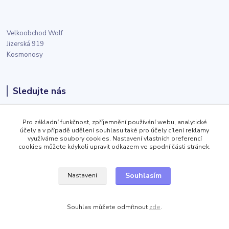
Velkoobchod Wolf
Jizerská 919
Kosmonosy
Sledujte nás
Facebook
Pro základní funkčnost, zpříjemnění používání webu, analytické
účely a v případě udělení souhlasu také pro účely cílení reklamy
využíváme soubory cookies. Nastavení vlastních preferencí
Twitter
cookies můžete kdykoli upravit odkazem ve spodní části stránek.
Souhlasím
Nastavení
Instagram
Souhlas můžete odmítnout
zde
.