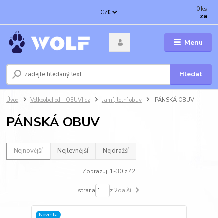
0
ks
CZK
za
Menu
Hledat
Úvod
Velkoobchod - OBUVI.cz
Jarní, letní obuv
PÁNSKÁ OBUV
PÁNSKÁ OBUV
Nejnovější
Nejlevnější
Nejdražší
Zobrazuji 1-30 z 42
strana
z 2
další
Novinka