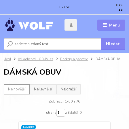
0
ks
CZK
za
Menu
Hledat
Úvod
Velkoobchod - OBUVI.cz
Bačkory a pantofle
DÁMSKÁ OBUV
DÁMSKÁ OBUV
Nejnovější
Nejlevnější
Nejdražší
Zobrazuji 1-30 z 76
strana
z 3
další
Novinka