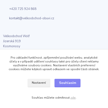
+420 725 924 868
kontakt@velkoobchod-obuvi.cz
Velkoobchod Wolf
Jizerská 919
Kosmonosy
Pro základní funkčnost, zpříjemnění používání webu, analytické
účely a v případě udělení souhlasu také pro účely cílení reklamy
Sledujte nás
využíváme soubory cookies. Nastavení vlastních preferencí
cookies můžete kdykoli upravit odkazem ve spodní části stránek.
Facebook
Souhlasím
Nastavení
Twitter
Souhlas můžete odmítnout
zde
.
Instagram