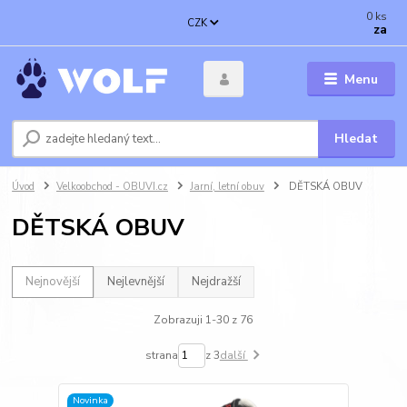
0
ks
CZK
za
Menu
Hledat
Úvod
Velkoobchod - OBUVI.cz
Jarní, letní obuv
DĚTSKÁ OBUV
DĚTSKÁ OBUV
Nejnovější
Nejlevnější
Nejdražší
Zobrazuji 1-30 z 76
strana
z 3
další
Novinka