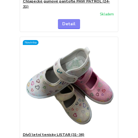
Chlapecké gumové pantofle PAW PATROL (24-
31)
Skladem
Detail
Novinka
Dívčí letní tenisky LISTAR (31-36)