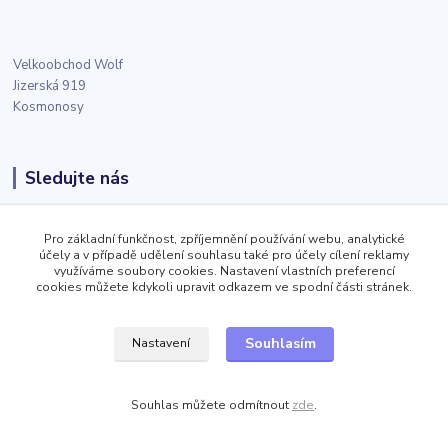
Velkoobchod Wolf
Jizerská 919
Kosmonosy
Sledujte nás
Facebook
Pro základní funkčnost, zpříjemnění používání webu, analytické
účely a v případě udělení souhlasu také pro účely cílení reklamy
využíváme soubory cookies. Nastavení vlastních preferencí
Twitter
cookies můžete kdykoli upravit odkazem ve spodní části stránek.
Souhlasím
Nastavení
Instagram
Souhlas můžete odmítnout
zde
.