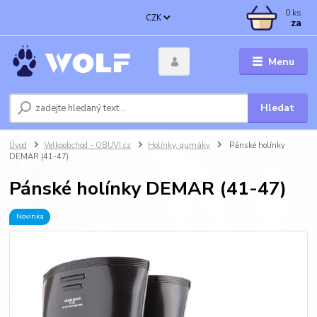
0
ks
CZK
za
Menu
Hledat
Úvod
Velkoobchod - OBUVI.cz
Holínky, gumáky
Pánské holínky
DEMAR (41-47)
Pánské holínky DEMAR (41-47)
Novinka