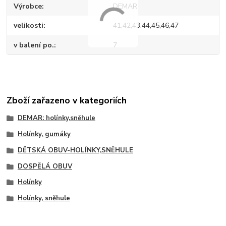
Výrobce
DEMAR
velikosti
41,42,43,44,45,46,47
v balení po.
7
Zboží zařazeno v kategoriích
DEMAR: holínky,sněhule
Holínky, gumáky
DĚTSKÁ OBUV-HOLÍNKY,SNĚHULE
DOSPĚLÁ OBUV
Holínky
Holínky, sněhule