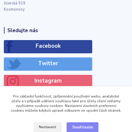
Jizerská 919
Kosmonosy
Sledujte nás
Facebook
Twitter
Instagram
Pro základní funkčnost, zpříjemnění používání webu, analytické
účely a v případě udělení souhlasu také pro účely cílení reklamy
využíváme soubory cookies. Nastavení vlastních preferencí
cookies můžete kdykoli upravit odkazem ve spodní části stránek.
!DOCTYPE html>
Zobrazit výdejní místa
Souhlasím
Nastavení