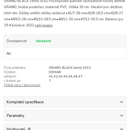
GRAND BLACK černý 0152 Polovysoké pánské vycházkové holiny demar
GRAND, hrubá podešev, materiál PVC. Výška 30 cm. Ideální pro deštivé,
letní dni. Délka vnitřní stélky velikost •41/7-26 cm•42/8-26,5 cm•43/9-27
cm•44/9,5-28 cm•45/10-28,5 cm•46/11-30 cm•47/12-30,5 cm. Baleno po:
7/14 kolekce 2023
celý popis
Dostupnost
Skladem
/
ks
Číslo produktu:
GRAND BLACK černý 0152
Výrobce:
DEMAR
velikosti:
41,42,43,44,45,46,47
v balení po.:
7
Hlídat cenu / dostupnost
Kompletní specifikace
Parametry
Hodnocení
0