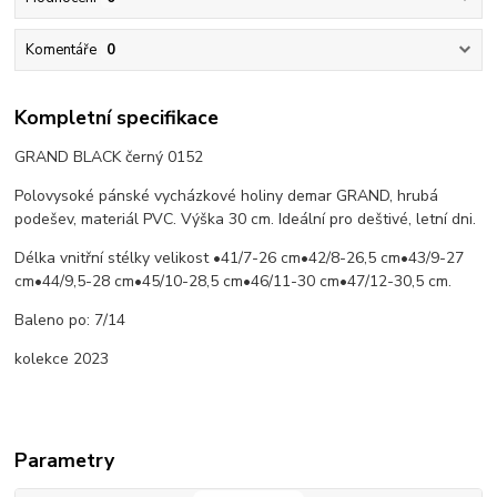
Komentáře
0
Kompletní specifikace
GRAND BLACK černý 0152
Polovysoké pánské vycházkové holiny demar GRAND, hrubá
podešev, materiál PVC. Výška 30 cm. Ideální pro deštivé, letní dni.
Délka vnitřní stélky velikost •41/7-26 cm•42/8-26,5 cm•43/9-27
cm•44/9,5-28 cm•45/10-28,5 cm•46/11-30 cm•47/12-30,5 cm.
Baleno po: 7/14
kolekce 2023
Parametry