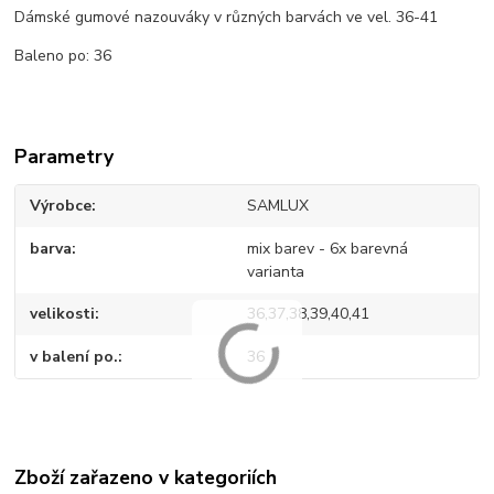
Dámské gumové nazouváky v různých barvách ve vel. 36-41
Baleno po: 36
Parametry
Výrobce
SAMLUX
barva
mix barev - 6x barevná
varianta
velikosti
36,37,38,39,40,41
v balení po.
36
Zboží zařazeno v kategoriích