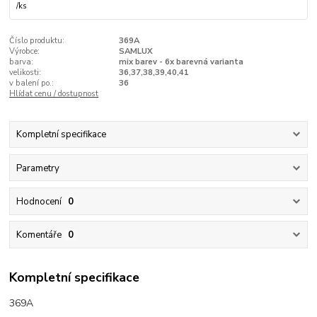
/
ks
Číslo produktu:
369A
Výrobce:
SAMLUX
barva:
mix barev - 6x barevná varianta
velikosti:
36,37,38,39,40,41
v balení po.:
36
Hlídat cenu / dostupnost
Kompletní specifikace
Parametry
Hodnocení
0
Komentáře
0
Kompletní specifikace
369A