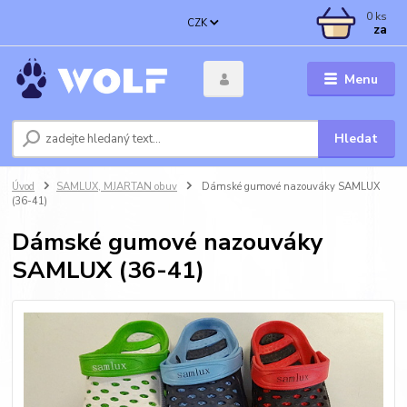
0
ks
CZK
za
Menu
Hledat
Úvod
SAMLUX, MJARTAN obuv
Dámské gumové nazouváky SAMLUX
(36-41)
Dámské gumové nazouváky
SAMLUX (36-41)