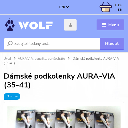
0
ks
CZK
za
Menu
Hledat
Úvod
AURA.VIA: ponožky, punčocháče
Dámské podkolenky AURA-VIA
(35-41)
Dámské podkolenky AURA-VIA
(35-41)
Novinka