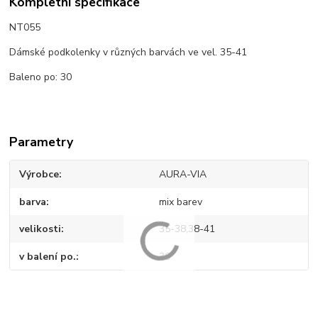
Kompletní specifikace
NT055
Dámské podkolenky v různých barvách ve vel. 35-41
Baleno po: 30
Parametry
Výrobce
AURA-VIA
barva
mix barev
velikosti
35-38,38-41
v balení po.
30