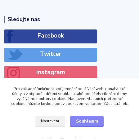
Sledujte nás
Facebook
Twitter
Instagram
Pro základní funkčnost, zpříjemnění používání webu, analytické
účely a v případě udělení souhlasu také pro účely cílení reklamy
využíváme soubory cookies. Nastavení vlastních preferencí
cookies můžete kdykoli upravit odkazem ve spodní části stránek.
!DOCTYPE html>
Zobrazit výdejní místa
Souhlasím
Nastavení