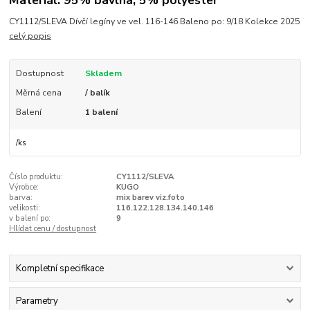
CY1112/SLEVA Dívčí legíny ve vel. 116-146 Baleno po: 9/18 Kolekce 2025
celý popis
Dostupnost
Skladem
Měrná cena
/ balík
Balení
1 balení
/
ks
Číslo produktu:
CY1112/SLEVA
Výrobce:
KUGO
barva:
mix barev viz.foto
velikosti:
116.122.128.134.140.146
v balení po:
9
Hlídat cenu / dostupnost
Kompletní specifikace
Parametry