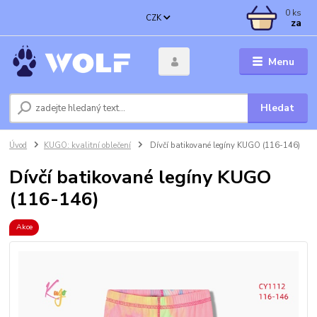
0
ks
CZK
za
Menu
Hledat
Úvod
KUGO: kvalitní oblečení
Dívčí batikované legíny KUGO (116-146)
Dívčí batikované legíny KUGO
(116-146)
Akce