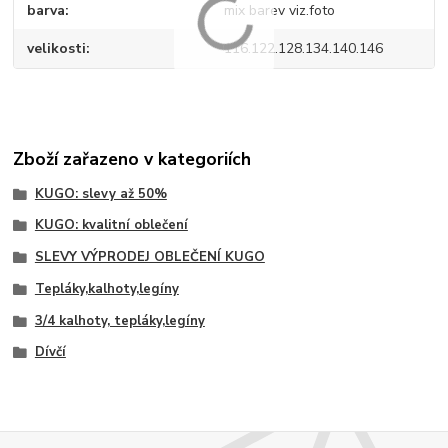
barva
mix barev viz.foto
velikosti
116.122.128.134.140.146
Zboží zařazeno v kategoriích
KUGO: slevy až 50%
KUGO: kvalitní oblečení
SLEVY VÝPRODEJ OBLEČENÍ KUGO
Tepláky,kalhoty,legíny
3/4 kalhoty, tepláky,legíny
Dívčí